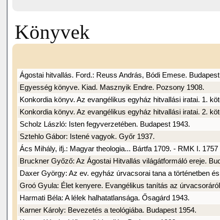
Könyvek
Ágostai hitvallás. Ford.: Reuss András, Bódi Emese. Budapest
Egyesség könyve. Kiad. Masznyik Endre. Pozsony 1908.
Konkordia könyv. Az evangélikus egyház hitvallási iratai. 1. kö
Konkordia könyv. Az evangélikus egyház hitvallási iratai. 2. kö
Scholz László: Isten fegyverzetében. Budapest 1943.
Sztehlo Gábor: Istené vagyok. Győr 1937.
Ács Mihály, ifj.: Magyar theologia... Bártfa 1709. - RMK I. 175
Bruckner Győző: Az Ágostai Hitvallás világátformáló ereje. Bu
Daxer György: Az ev. egyház úrvacsorai tana a történetben és
Groó Gyula: Élet kenyere. Evangélikus tanítás az úrvacsoráró
Harmati Béla: A lélek halhatatlansága. Ősagárd 1943.
Karner Károly: Bevezetés a teológiába. Budapest 1954.