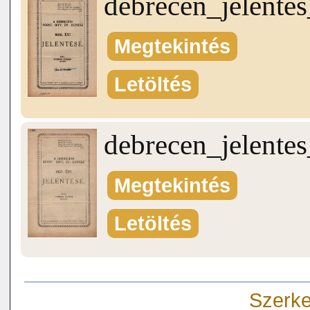
debrecen_jelente
Megtekintés
Letöltés
debrecen_jelente
Megtekintés
Letöltés
Szerke