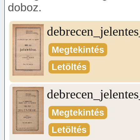
doboz.
debrecen_jelente
Megtekintés
Letöltés
debrecen_jelente
Megtekintés
Letöltés