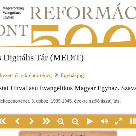
 Digitális Tár (MEDiT)
ezet- és iskolatörténet)
Egyházjog
ostai Hitvallású Evangélikus Magyar Egyház. Szav
kezettörténet. 3. doboz. 1939-1945. évekre szóló tisztújítás.