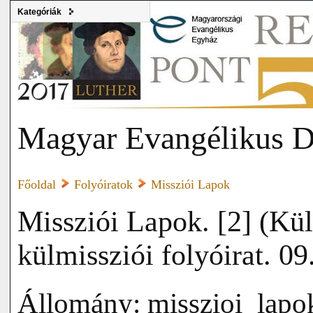
Kategóriák
Magyar Evangélikus D
Főoldal
Folyóiratok
Missziói Lapok
Missziói Lapok. [2] (Kül
külmissziói folyóirat. 09
Állomány: misszioi_lap