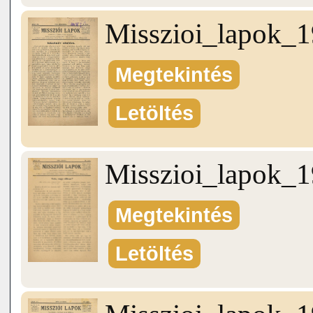
Misszioi_lapok_
Megtekintés
Letöltés
Misszioi_lapok_
Megtekintés
Letöltés