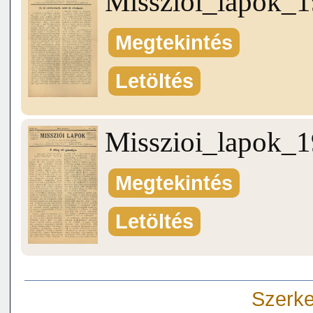
Misszioi_lapok_
Megtekintés
Letöltés
Misszioi_lapok_
Megtekintés
Letöltés
Szerke