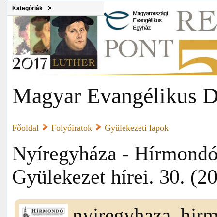
Kategóriák
Magyar Evangélikus D
Főoldal
Folyóiratok
Gyülekezeti lapok
Nyíregyháza - Hírmondó
Gyülekezet hírei. 30. (20
nyiregyhaza_hir