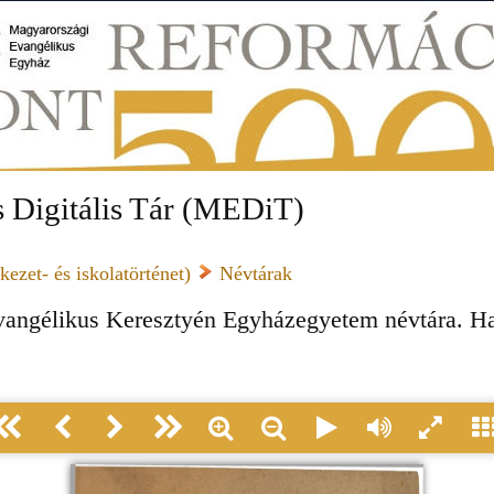
 Digitális Tár (MEDiT)
ezet- és iskolatörténet)
Névtárak
vangélikus Keresztyén Egyházegyetem névtára. Ha