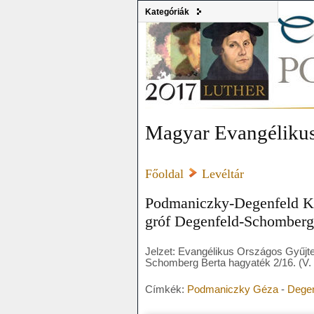
Kategóriák
Magyar Evangélikus
Főoldal
Levéltár
Podmaniczky-Degenfeld Kön
gróf Degenfeld-Schomberg 
Jelzet: Evangélikus Országos Gyűj
Schomberg Berta hagyaték 2/16. (V. 
Címkék:
Podmaniczky Géza
-
Degen