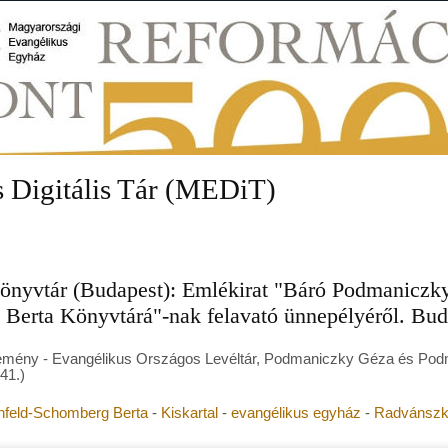
 Digitális Tár (MEDiT)
yvtár (Budapest): Emlékirat "Báró Podmaniczky G
Berta Könyvtárá"-nak felavató ünnepélyéről. Bud
temény - Evangélikus Országos Levéltár, Podmaniczky Géza és Po
41.)
feld-Schomberg Berta
-
Kiskartal
-
evangélikus egyház
-
Radvánszky