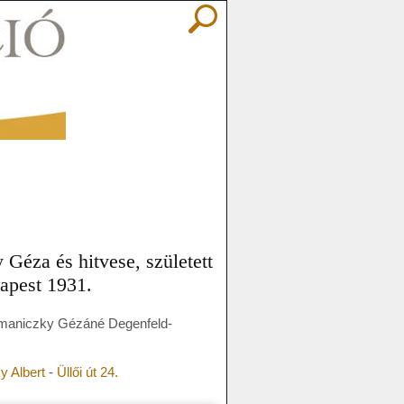
éza és hitvese, született
apest 1931.
dmaniczky Gézáné Degenfeld-
 Albert
-
Üllői út 24.