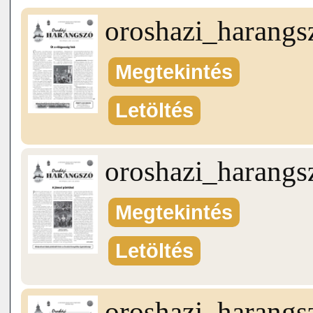
oroshazi_harang
Megtekintés
Letöltés
oroshazi_harang
Megtekintés
Letöltés
oroshazi_harang