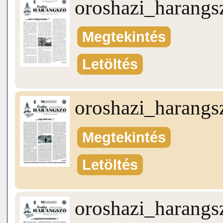
oroshazi_harang
Megtekintés
Letöltés
oroshazi_harang
Megtekintés
Letöltés
oroshazi_harang