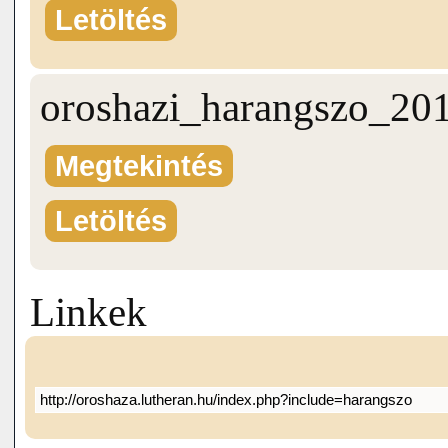
Letöltés
oroshazi_harangszo_20
Megtekintés
Letöltés
Linkek
http://oroshaza.lutheran.hu/index.php?include=harangszo