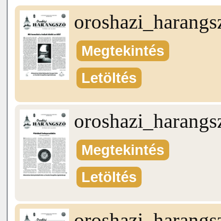
oroshazi_harang
Megtekintés
Letöltés
oroshazi_harang
Megtekintés
Letöltés
oroshazi_harang