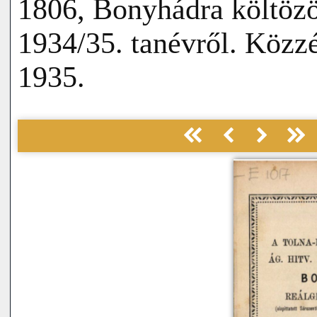
1806, Bonyhádra költözöt
1934/35. tanévről. Közz
1935.