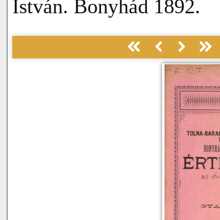
István. Bonyhád 1892.