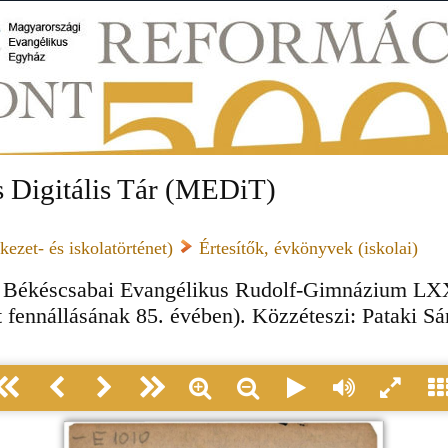
 Digitális Tár (MEDiT)
ezet- és iskolatörténet)
Értesítők, évkönyvek (iskolai)
 Békéscsabai Evangélikus Rudolf-Gimnázium LX
zet fennállásának 85. évében). Közzéteszi: Pataki 