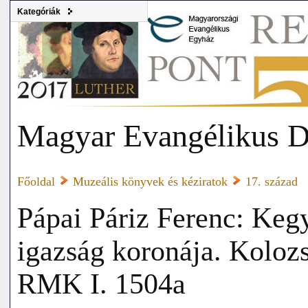
Kategóriák
Magyar Evangélikus D
Főoldal
Muzeális könyvek és kéziratok
17. század
Pápai Páriz Ferenc: Keg
igazság koronája. Koloz
RMK I. 1504a