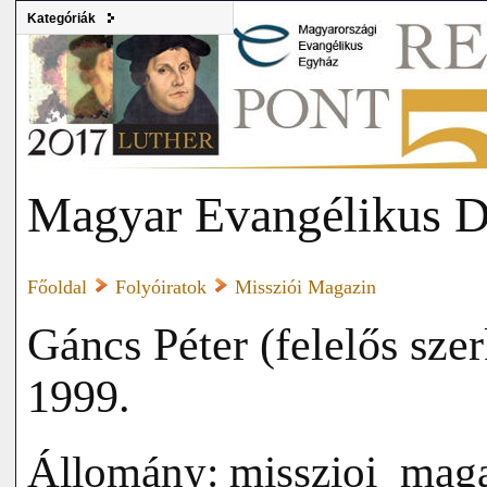
Kategóriák
Magyar Evangélikus D
Főoldal
Folyóiratok
Missziói Magazin
Gáncs Péter (felelős sze
1999.
Állomány: misszioi_mag